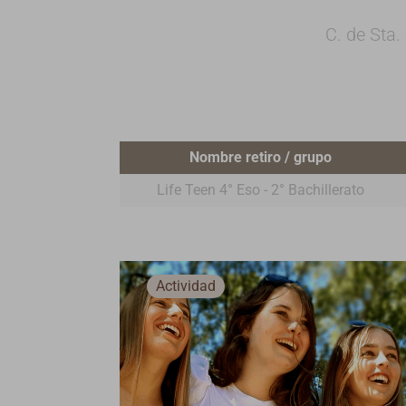
C. de Sta
Nombre retiro / grupo
Life Teen 4° Eso - 2° Bachillerato
Actividad