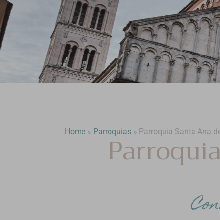
Home
»
Parroquias
»
Parroquia Santa Ana d
Parroquia
Con