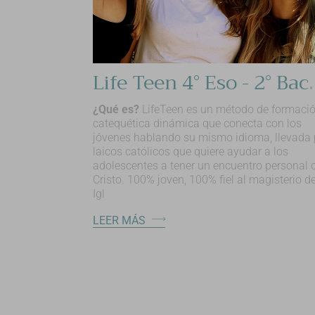
Life Teen 4° E
¿Qué es?
LifeTeen es un método de formaci
catequética dinámica que conecta con los
jóvenes hablando su mismo idioma, llevada 
laicos católicos que quiere ayudar a los
adolescentes a tener un encuentro personal 
Cristo. 100% joven, 100% fiel al magisterio de
Igl
LEER MÁS