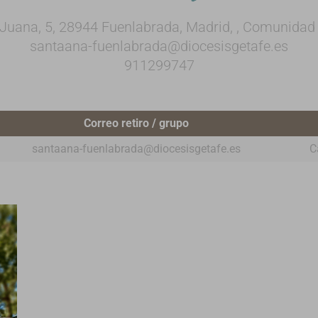
. Juana, 5, 28944 Fuenlabrada, Madrid, , Comunidad
santaana-fuenlabrada@diocesisgetafe.es
911299747
Correo retiro / grupo
santaana-fuenlabrada@diocesisgetafe.es
C