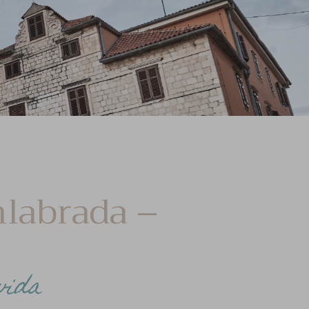
nlabrada –
vida