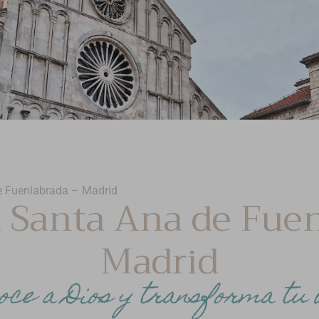
e Fuenlabrada – Madrid
 Santa Ana de Fue
Madrid
oce a Dios y transforma tu 