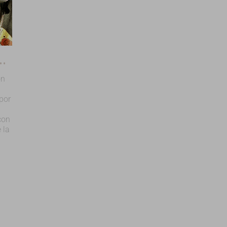
so - 2° Bachillerato
ón
por
con
 la