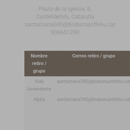
Plaza de la iglesia, 8,
Castelldefels, Cataluña
santamaria345@bisbatsantfeliu.cat
936651290
Nombre
Correo retiro / grupo
retiro /
grupo
Vida
santamaria345@bisbatsantfeliu.ca
Ascendente
Alpha
santamaria345@bisbatsantfeliu.ca