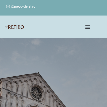
@mevoyderetiro