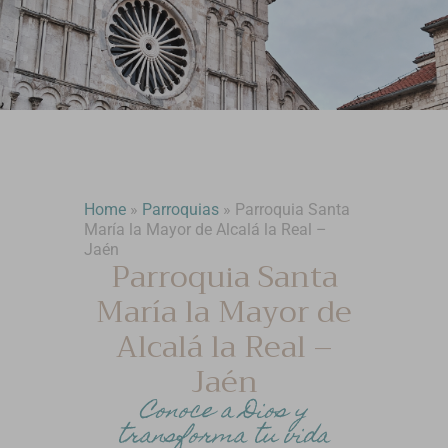
Home
»
Parroquias
»
Parroquia Santa
María la Mayor de Alcalá la Real –
Jaén
Parroquia Santa
María la Mayor de
Alcalá la Real –
Jaén
Conoce a Dios y
transforma tu vida