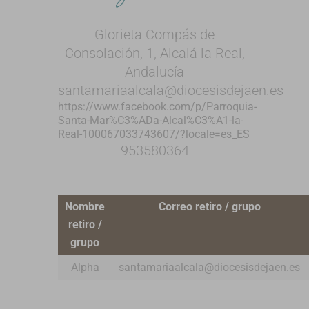
Glorieta Compás de
Consolación, 1, Alcalá la Real,
Andalucía
santamariaalcala@diocesisdejaen.es
https://www.facebook.com/p/Parroquia-
Santa-Mar%C3%ADa-Alcal%C3%A1-la-
Real-100067033743607/?locale=es_ES
953580364
Nombre
Correo retiro / grupo
retiro /
grupo
Alpha
santamariaalcala@diocesisdejaen.es