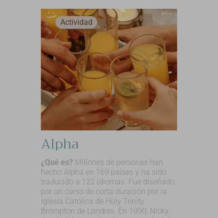
Actividad
Alpha
¿Qué es?
Millones de personas han
hecho Alpha en 169 países y ha sido
traducido a 122 idiomas. Fue diseñado
por un curso de corta duración por la
Iglesia Católica de Holy Trinity
Brompton de Londres. En 1990, Nicky