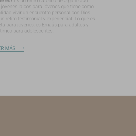
ué es?
Es un retiro católico de organizado
 jóvenes laicos para jóvenes que tiene como
alidad vivir un encuentro personal con Dios.
un retiro testimonial y experiencial. Lo que es
etá para jóvenes, es Emaús para adultos y
timeo para adolescentes.
ER MÁS