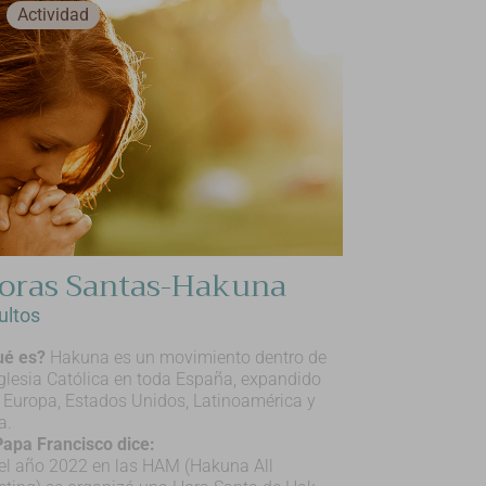
Actividad
oras Santas-Hakuna
ultos
ué es?
Hakuna es un movimiento dentro de
Iglesia Católica en toda España, expandido
 Europa, Estados Unidos, Latinoamérica y
a.
Papa Francisco dice:
el año 2022 en las HAM (Hakuna All