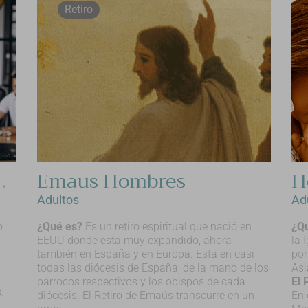
Retiro
os, retiros mixtos.
Emaus Hombres
H
Adultos
Ad
o
¿Qué es?
Es un retiro espiritual que nació en
¿Q
EEUU donde está muy expandido, ahora
la 
también en España y en Europa. Está en casi
por
todas las diócesis de España, de la mano de los
Asi
párrocos respectivos y los obispos de cada
El 
.
diócesis. El Retiro de Emaús transcurre en un
En 