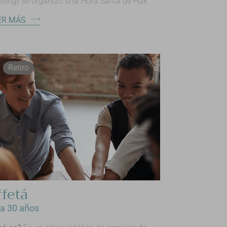
ting) se organizó una Hora Santa de Hak
ER MÁS
Retiro
ffetá
 a 30 años