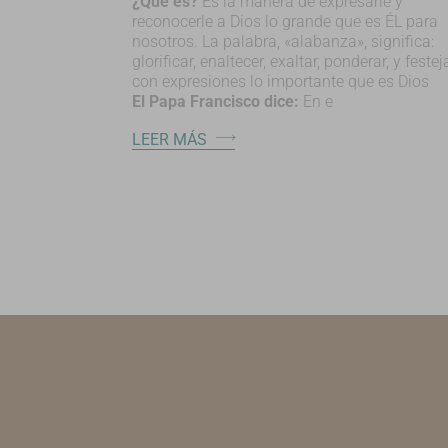
¿Qué es?
Es la manera de expresarle y
reconocerle a Dios lo grande que es ÉL para
nosotros. La palabra, «alabanza», significa:
glorificar, enaltecer, exaltar, ponderar, y festeja
con expresiones lo importante que es Dios
El Papa Francisco dice:
En e
LEER MÁS