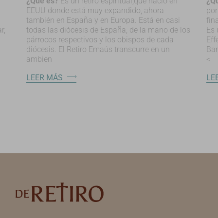
¿Qué es?
Es un retiro espiritual,que nació en
¿Q
EEUU donde está muy expandido, ahora
por
también en España y en Europa. Está en casi
fin
r,
todas las diócesis de España, de la mano de los
Es 
párrocos respectivos y los obispos de cada
Eff
diócesis. El Retiro Emaús transcurre en un
Bar
ambien
<
LEER MÁS
LE