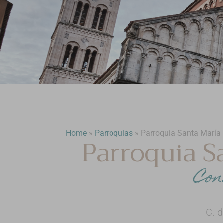
Home
»
Parroquias
»
Parroquia Santa María
Parroquia S
Con
C. 