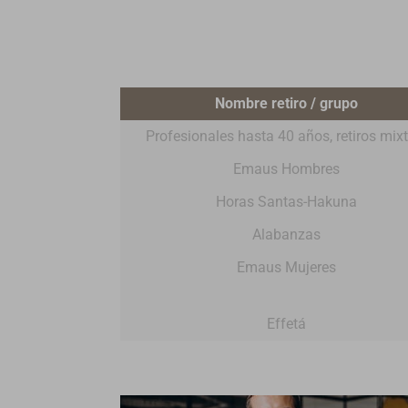
Nombre retiro / grupo
Profesionales hasta 40 años, retiros mixt
Emaus Hombres
Horas Santas-Hakuna
Alabanzas
Emaus Mujeres
Effetá