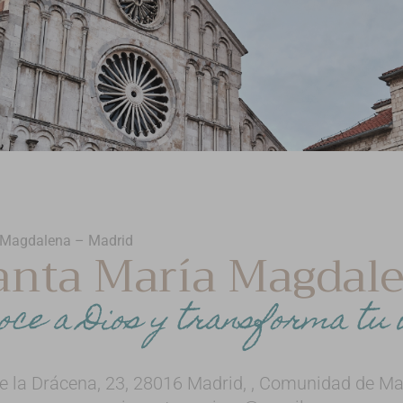
 Magdalena – Madrid
anta María Magdal
oce a Dios y transforma tu 
de la Drácena, 23, 28016 Madrid, , Comunidad de Ma