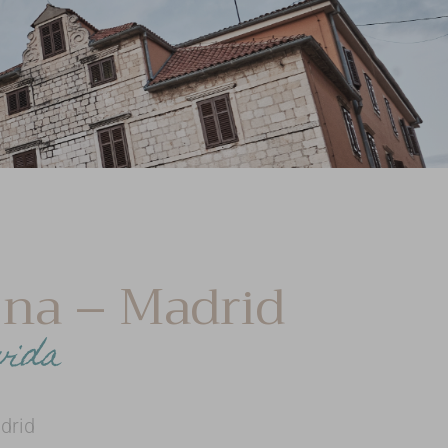
ena – Madrid
vida
drid