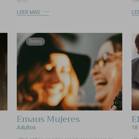
ambi
Mee
LEER MÁS
LE
Retiro
Emaus Mujeres
E
Adultos
18