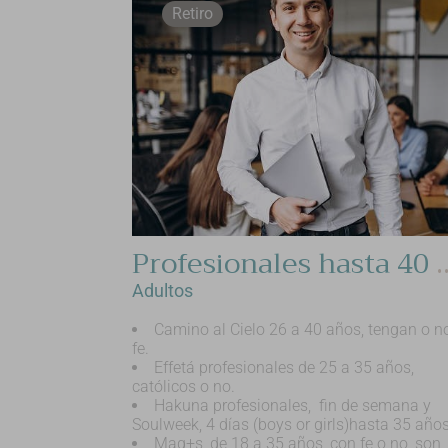
Retiro
Profesionales hasta 40 añ
Adultos
Camino al Cielo 26 a 40 años, tengan o n
fe.
Effetá profesionales de 25 a 35 años,
católicos o no.
Hakuna profesionales, fin de semana y
Soulweek, 4 días (boys or girls)hasta 35 años
Mag+s, de 18 a 35 años, con fe o no, son