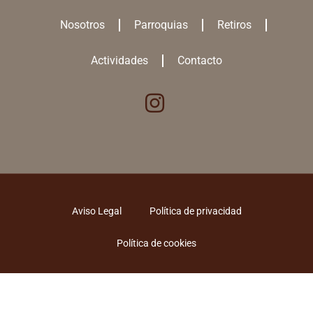
Nosotros
Parroquias
Retiros
Actividades
Contacto
Aviso Legal
Política de privacidad
Política de cookies