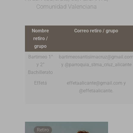
Comunidad Valenciana
Nombre
Correo retiro / grupo
retiro /
grupo
Bartimeo 1°
bartimeosantisimacruz@gmail.co
y 2°
y @parroquia_stma_cruz_alicante
Bachillerato
Effetá
effetaalicante@gmail.com y
@effetaalicante.
Retiro