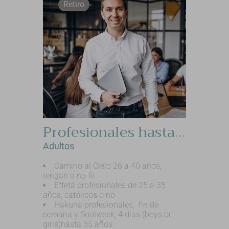
Retiro
Profesionales hasta 40 años, retiros mixtos.
Adultos
Camino al Cielo 26 a 40 años,
tengan o no fe.
Effetá profesionales de 25 a 35
años, católicos o no.
Hakuna profesionales, fin de
semana y Soulweek, 4 días (boys or
girls)hasta 35 años.