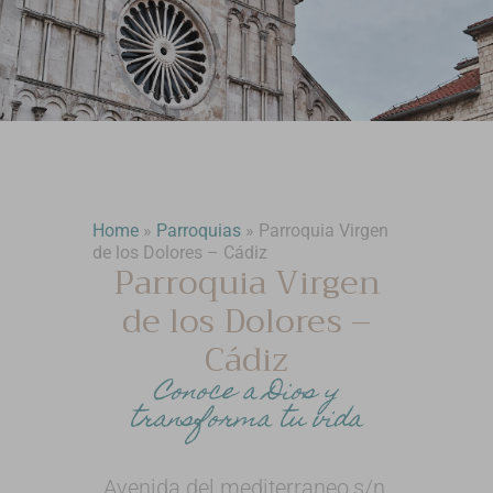
Home
»
Parroquias
»
Parroquia Virgen
de los Dolores – Cádiz
Parroquia Virgen
de los Dolores –
Cádiz
Conoce a Dios y
transforma tu vida
Avenida del mediterraneo,s/n,