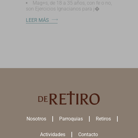
Mag+s, de 18 a 35 años, con fe o no,
son Ejercicios Ignacianos para j�
LEER MÁS
Nosotros
Parroquias
Retiros
Actividades
Contacto