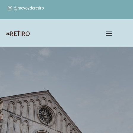
@mevoyderetiro