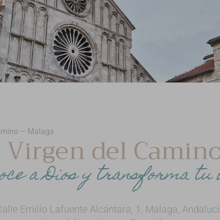
Camino – Malaga
 Virgen del Camin
oce a Dios y transforma tu 
Calle Emilio Lafuente Alcántara, 1, Malaga, Andalucí