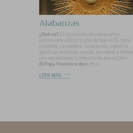
Alabanzas
¿Qué es?
Es la manera de expresarle y
reconocerle a Dios lo grande que es ÉL para
nosotros. La palabra, «alabanza», significa:
glorificar, enaltecer, exaltar, ponderar, y festeja
con expresiones lo importante que es Dios
El Papa Francisco dice:
En e
LEER MÁS