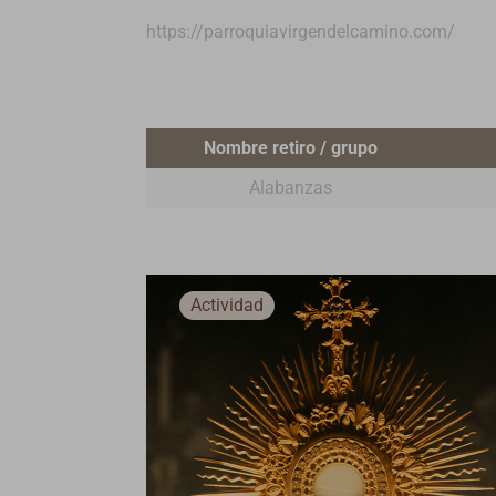
https://parroquiavirgendelcamino.com/
Nombre retiro / grupo
Alabanzas
Actividad