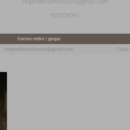
virgendelcaminosscc@gmail.com
952326061
Correo retiro / grupo
virgendelcaminosscc@gmail.com
Cada 