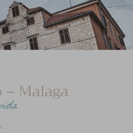
o – Malaga
vida
a