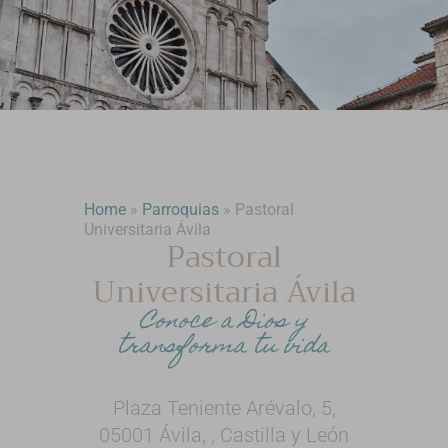
Home
»
Parroquias
»
Pastoral
Universitaria Ávila
Pastoral
Universitaria Ávila
Conoce a Dios y
transforma tu vida
Plaza Teniente Arévalo, 5,
05001 Ávila, , Castilla y León