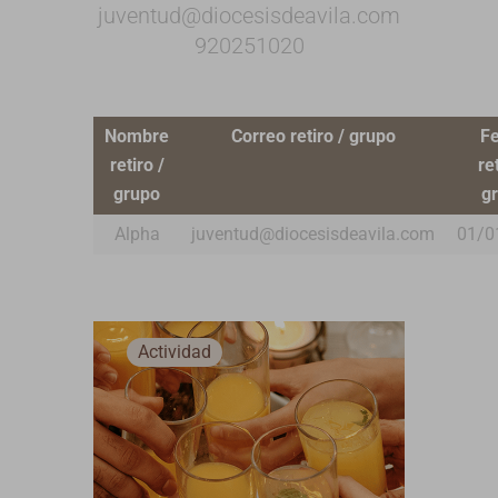
juventud@diocesisdeavila.com
920251020
Nombre
Correo retiro / grupo
F
retiro /
ret
grupo
g
Alpha
juventud@diocesisdeavila.com
01/0
Actividad