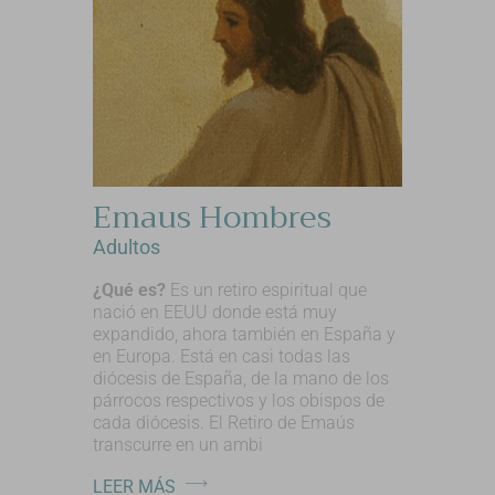
Emaus Hombres
Adultos
¿Qué es?
Es un retiro espiritual que
nació en EEUU donde está muy
expandido, ahora también en España y
en Europa. Está en casi todas las
diócesis de España, de la mano de los
párrocos respectivos y los obispos de
cada diócesis. El Retiro de Emaús
transcurre en un ambi
LEER MÁS