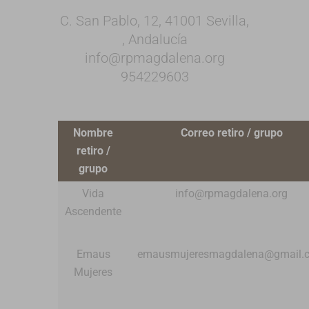
C. San Pablo, 12, 41001 Sevilla,
, Andalucía
info@rpmagdalena.org
954229603
Nombre
Correo retiro / grupo
retiro /
grupo
Vida
info@rpmagdalena.org
Ascendente
Emaus
emausmujeresmagdalena@gmail.
Mujeres