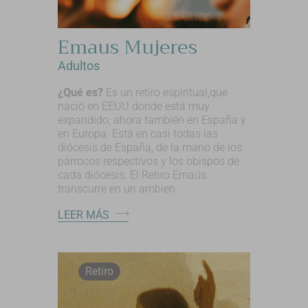
Emaus Mujeres
Adultos
¿Qué es?
Es un retiro espiritual,que
nació en EEUU donde está muy
expandido, ahora también en España y
en Europa. Está en casi todas las
diócesis de España, de la mano de los
párrocos respectivos y los obispos de
cada diócesis. El Retiro Emaús
transcurre en un ambien
LEER MÁS
Retiro