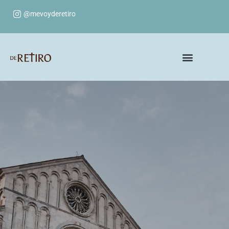
@mevoyderetiro