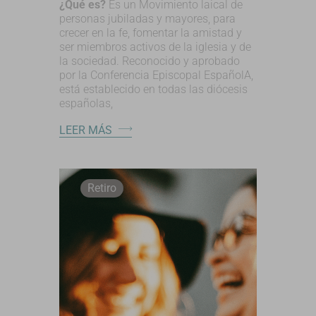
¿Qué es?
Es un Movimiento laical de
personas jubiladas y mayores, para
crecer en la fe, fomentar la amistad y
ser miembros activos de la iglesia y de
la sociedad. Reconocido y aprobado
por la Conferencia Episcopal EspañolA,
está establecido en todas las diócesis
españolas,
LEER MÁS
Retiro