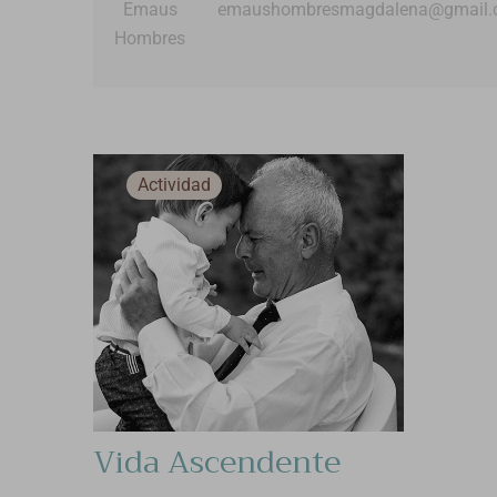
Emaus
emaushombresmagdalena@gmail.
Hombres
Actividad
Vida Ascendente