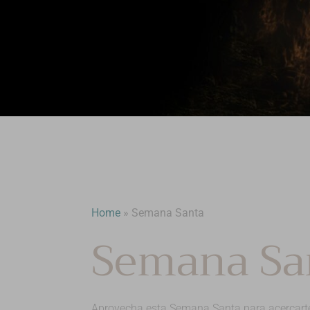
Home
»
Semana Santa
Semana Sa
Aprovecha esta Semana Santa para acercarte a