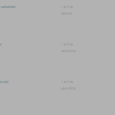
valladolid/
1 al 5 de
abril/26.
a/
1 al 5 de
abril/2026.
-cufj/
1 al 5 de
abril/2026.