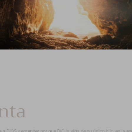
nta
 DIOS y entender por que DIO la vida de su único hijo, es la es