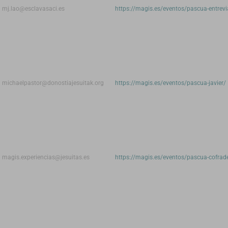
mj.lao@esclavasaci.es
https://magis.es/eventos/pascua-entrevi
michaelpastor@donostiajesuitak.org
https://magis.es/eventos/pascua-javier/
magis.experiencias@jesuitas.es
https://magis.es/eventos/pascua-cofrade-