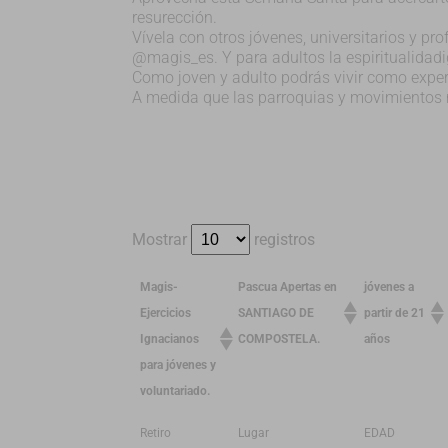
resurección.
Vívela con otros jóvenes, universitarios y p
@magis_es. Y para adultos la espiritualida
Como joven y adulto podrás vivir como expe
A medida que las parroquias y movimientos n
Mostrar
registros
Magis-
Pascua Apertas en
jóvenes a
Ejercicios
SANTIAGO DE
partir de 21
Ignacianos
COMPOSTELA.
años
para jóvenes y
voluntariado.
Retiro
Lugar
EDAD