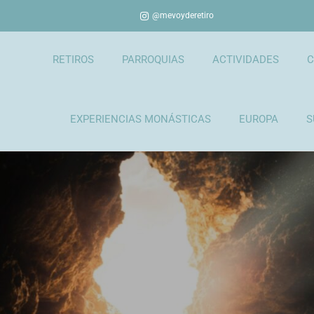
@mevoyderetiro
RETIROS
PARROQUIAS
ACTIVIDADES
C
EXPERIENCIAS MONÁSTICAS
EUROPA
S