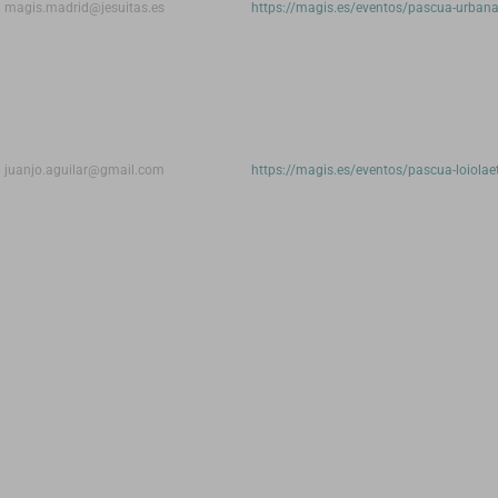
magis.madrid@jesuitas.es
https://magis.es/eventos/pascua-urban
juanjo.aguilar@gmail.com
https://magis.es/eventos/pascua-loiolae