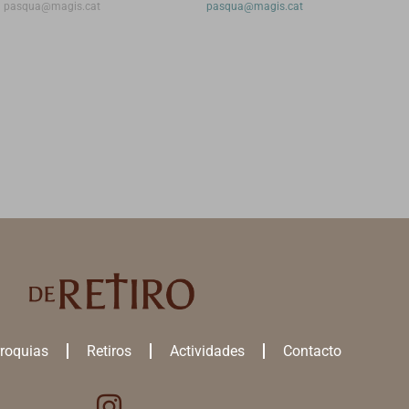
pasqua@magis.cat
pasqua@magis.cat
roquias
Retiros
Actividades
Contacto