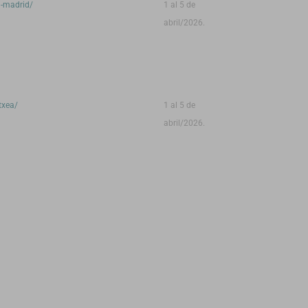
a-madrid/
1 al 5 de
abril/2026.
txea/
1 al 5 de
abril/2026.