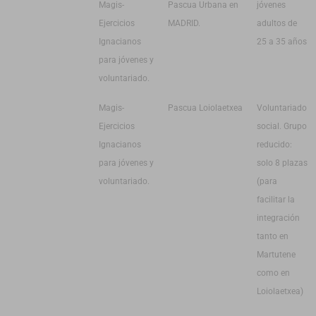
Magis-
Pascua Urbana en
jóvenes
Ejercicios
MADRID.
adultos de
Ignacianos
25 a 35 años
para jóvenes y
voluntariado.
Magis-
Pascua Loiolaetxea
Voluntariado
Ejercicios
social. Grupo
Ignacianos
reducido:
para jóvenes y
solo 8 plazas
voluntariado.
(para
facilitar la
integración
tanto en
Martutene
como en
Loiolaetxea)