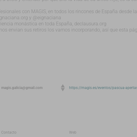
rofesionales con MAGIS, en todos los rincones de España desde la
dignaciana.org y @eignaciana
riencia monástica en toda España, declausura.org
os envian sus retiros los vamos incorporando, así que esta pá
magis.galicia@gmail.com
https://magis.es/eventos/pascua-aperta
Contacto
Web