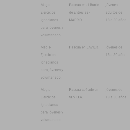
Magis-
Pascua en el Barrio
jóvenes
Ejercicios
de Entrevías -
adultos de
Ignacianos
MADRID
18 a 30 años
para jóvenes y
voluntariado.
Magis-
Pascua en JAVIER.
jóvenes de
Ejercicios
18 a 30 años
Ignacianos
para jóvenes y
voluntariado.
Magis-
Pascua cofrade en
jóvenes de
Ejercicios
SEVILLA.
18 a 30 años
Ignacianos
para jóvenes y
voluntariado.