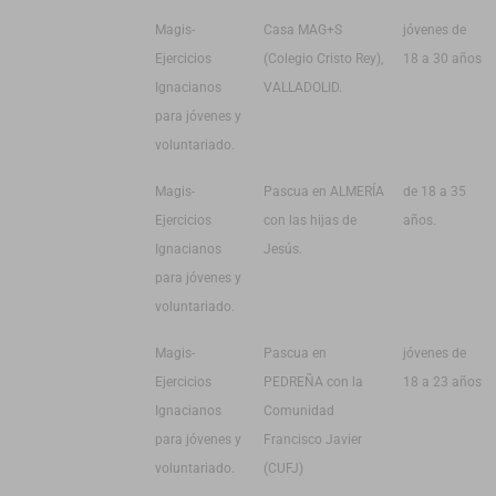
Magis-
Casa MAG+S
jóvenes de
Ejercicios
(Colegio Cristo Rey),
18 a 30 años
Ignacianos
VALLADOLID.
para jóvenes y
voluntariado.
Magis-
Pascua en ALMERÍA
de 18 a 35
Ejercicios
con las hijas de
años.
Ignacianos
Jesús.
para jóvenes y
voluntariado.
Magis-
Pascua en
jóvenes de
Ejercicios
PEDREÑA con la
18 a 23 años
Ignacianos
Comunidad
para jóvenes y
Francisco Javier
voluntariado.
(CUFJ)