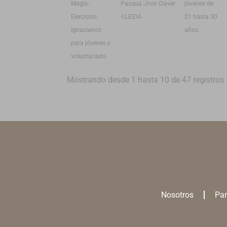
Magis-
Pasqua Jove Claver
jóvenes de
Ejercicios
-LLEIDA.
21 hasta 30
Ignacianos
años.
para jóvenes y
voluntariado.
Mostrando desde 1 hasta 10 de 47 registros
Nosotros
Par