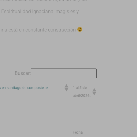
 Espiritualidad Ignaciana, magis.es y
gina está en constante construcción
Buscar:
s-en-santiago-de-compostela/
1 al 5 de
abril/2026.
Fecha