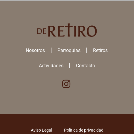
Nosotros
Parroquias
Retiros
Actividades
Contacto
Utilizamos cookies para ofrecerte la mejor experiencia en nuestra
web.
Puedes aprender más sobre qué
cookies
utilizamos o desactivarlas
en los
ajustes
.
ACEPTAR TODAS
Aviso Legal
Política de privacidad
RECHAZAR