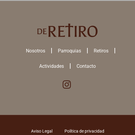
Nosotros
Parroquias
Retiros
Actividades
Contacto
Utilizamos cookies para ofrecerte la mejor experiencia en nuestra
web.
Puedes aprender más sobre qué
cookies
utilizamos o desactivarlas
en los
ajustes
.
ACEPTAR TODAS
Aviso Legal
Política de privacidad
RECHAZAR