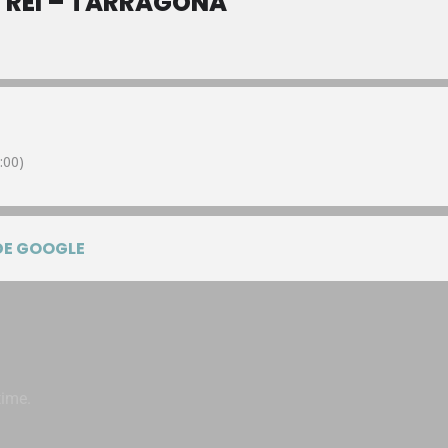
 REI – TARRAGONA
:00)
DE GOOGLE
time.