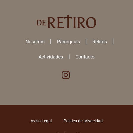
Nosotros
Parroquias
Retiros
Actividades
Contacto
Utilizamos cookies para ofrecerte la mejor experiencia en nuestra
web.
Puedes aprender más sobre qué
cookies
utilizamos o desactivarlas
en los
ajustes
.
ACEPTAR TODAS
Aviso Legal
Política de privacidad
RECHAZAR