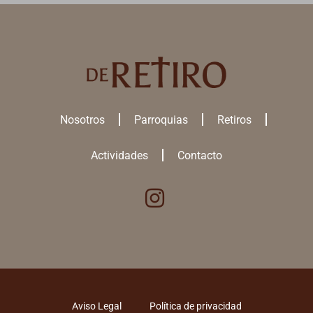
Nosotros
Parroquias
Retiros
Actividades
Contacto
Utilizamos cookies para ofrecerte la mejor experiencia en nuestra
web.
Puedes aprender más sobre qué
cookies
utilizamos o desactivarlas
en los
ajustes
.
ACEPTAR TODAS
Aviso Legal
Política de privacidad
RECHAZAR