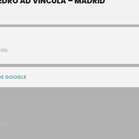
EDRO AD VINCULA – MADRID
:00)
DE GOOGLE
time.