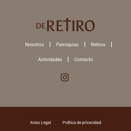
Nosotros
Parroquias
Retiros
Actividades
Contacto
Utilizamos cookies para ofrecerte la mejor experiencia en nuestra
web.
Puedes aprender más sobre qué
cookies
utilizamos o desactivarlas
en los
ajustes
.
ACEPTAR TODAS
Aviso Legal
Política de privacidad
RECHAZAR