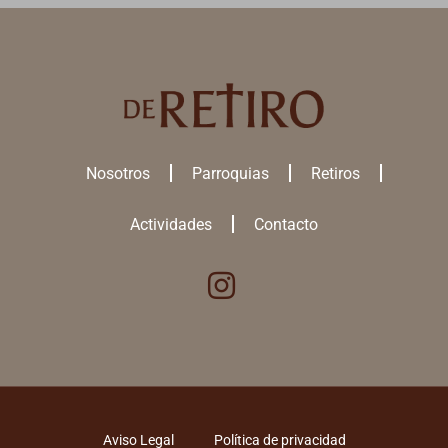
Nosotros
Parroquias
Retiros
Actividades
Contacto
Utilizamos cookies para ofrecerte la mejor experiencia en nuestra
web.
Puedes aprender más sobre qué
cookies
utilizamos o desactivarlas
en los
ajustes
.
ACEPTAR TODAS
Aviso Legal
Política de privacidad
RECHAZAR