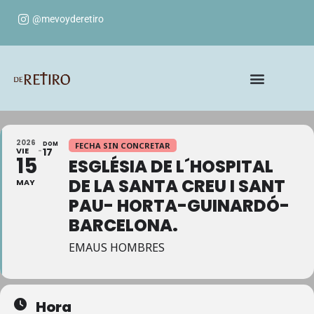
@mevoyderetiro
2026
DOM
FECHA SIN CONCRETAR
VIE
17
15
ESGLÉSIA DE L´HOSPITAL
DE LA SANTA CREU I SANT
MAY
PAU- HORTA-GUINARDÓ-
BARCELONA.
EMAUS HOMBRES
Hora