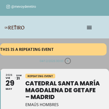
@mevoyderetiro
THIS IS A REPEATING EVENT
04/12/2026 00:00
2026
DOM
REPEATING EVENT
VIE
31
29
CATEDRAL SANTA MARÍA
MAGDALENA DE GETAFE
MAY
– MADRID
EMAÚS HOMBRES