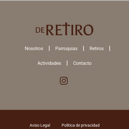
Nosotros
Parroquias
Retiros
Actividades
Contacto
Utilizamos cookies para ofrecerte la mejor experiencia en nuestra
web.
Puedes aprender más sobre qué
cookies
utilizamos o desactivarlas
en los
ajustes
.
ACEPTAR TODAS
Aviso Legal
Política de privacidad
RECHAZAR