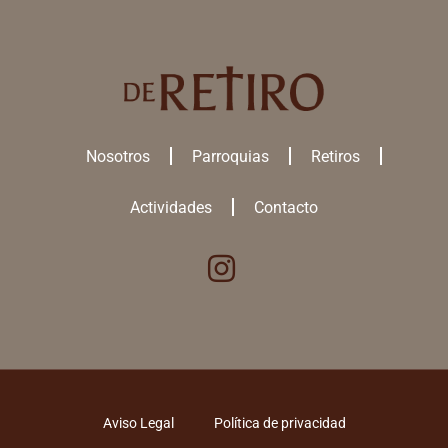
Nosotros
Parroquias
Retiros
Actividades
Contacto
Utilizamos cookies para ofrecerte la mejor experiencia en nuestra
web.
Puedes aprender más sobre qué
cookies
utilizamos o desactivarlas
en los
ajustes
.
ACEPTAR TODAS
Aviso Legal
Política de privacidad
RECHAZAR