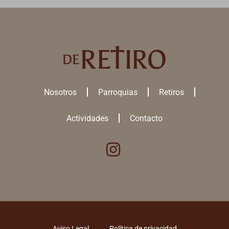
Nosotros
Parroquias
Retiros
Actividades
Contacto
Utilizamos cookies para ofrecerte la mejor experiencia en nuestra
web.
Puedes aprender más sobre qué
cookies
utilizamos o desactivarlas
en los
ajustes
.
ACEPTAR TODAS
Aviso Legal
Política de privacidad