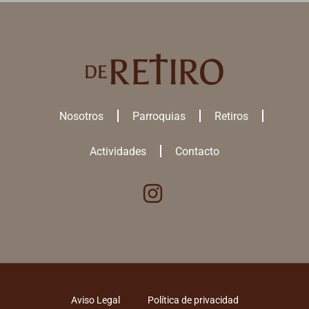
Nosotros
Parroquias
Retiros
Actividades
Contacto
Utilizamos cookies para ofrecerte la mejor experiencia en nuestra
web.
Puedes aprender más sobre qué
cookies
utilizamos o desactivarlas
en los
ajustes
.
ACEPTAR TODAS
Aviso Legal
Política de privacidad
RECHAZAR