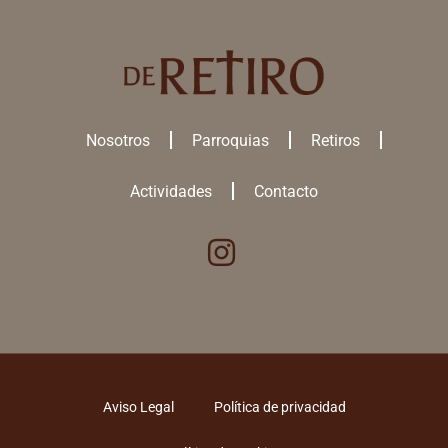
Nosotros
Parroquias
Retiros
Actividades
Contacto
Utilizamos cookies para ofrecerte la mejor experiencia en nuestra
web.
Puedes aprender más sobre qué
cookies
utilizamos o desactivarlas
en los
ajustes
.
ACEPTAR TODAS
Aviso Legal
Política de privacidad
RECHAZAR