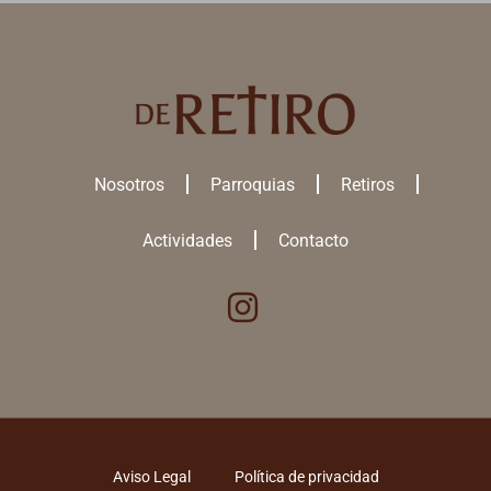
Nosotros
Parroquias
Retiros
Actividades
Contacto
Utilizamos cookies para ofrecerte la mejor experiencia en nuestra
web.
Puedes aprender más sobre qué
cookies
utilizamos o desactivarlas
en los
ajustes
.
ACEPTAR TODAS
Aviso Legal
Política de privacidad
RECHAZAR