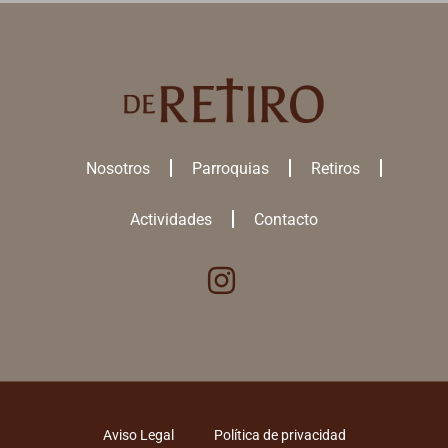
Nosotros
Parroquias
Retiros
Actividades
Contacto
Utilizamos cookies para ofrecerte la mejor experiencia en nuestra
web.
Puedes aprender más sobre qué
cookies
utilizamos o desactivarlas
en los
ajustes
.
ACEPTAR TODAS
Aviso Legal
Política de privacidad
RECHAZAR