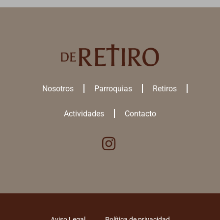
Nosotros
Parroquias
Retiros
Actividades
Contacto
Utilizamos cookies para ofrecerte la mejor experiencia en nuestra
web.
Puedes aprender más sobre qué
cookies
utilizamos o desactivarlas
en los
ajustes
.
ACEPTAR TODAS
Aviso Legal
Política de privacidad