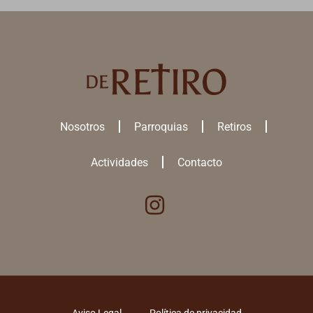
Nosotros
Parroquias
Retiros
Actividades
Contacto
Utilizamos cookies para ofrecerte la mejor experiencia en nuestra
web.
Puedes aprender más sobre qué
cookies
utilizamos o desactivarlas
en los
ajustes
.
ACEPTAR TODAS
Aviso Legal
Política de privacidad