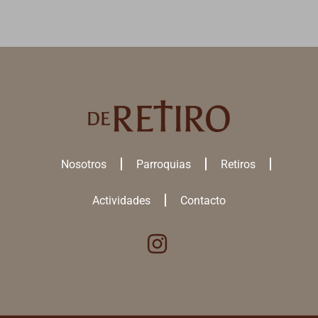
Nosotros
Parroquias
Retiros
Actividades
Contacto
Utilizamos cookies para ofrecerte la mejor experiencia en nuestra
web.
Puedes aprender más sobre qué
cookies
utilizamos o desactivarlas
en los
ajustes
.