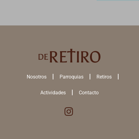
Nosotros
Parroquias
Retiros
Actividades
Contacto
Utilizamos cookies para ofrecerte la mejor experiencia en nuestra
web.
Puedes aprender más sobre qué
cookies
utilizamos o desactivarlas
en los
ajustes
.