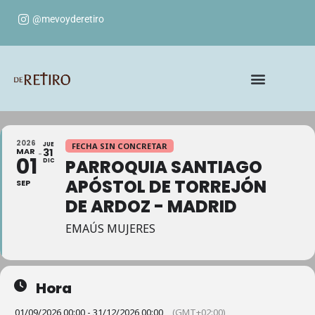
@mevoyderetiro
2026
JUE
FECHA SIN CONCRETAR
MAR
31
01
PARROQUIA SANTIAGO
DIC
APÓSTOL DE TORREJÓN
SEP
DE ARDOZ - MADRID
EMAÚS MUJERES
Hora
01/09/2026 00:00 - 31/12/2026 00:00
(GMT+02:00)