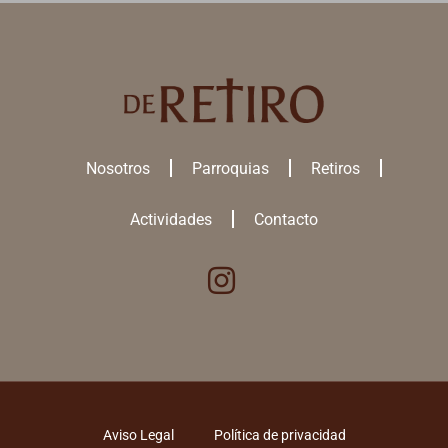
Nosotros
Parroquias
Retiros
Actividades
Contacto
Utilizamos cookies para ofrecerte la mejor experiencia en nuestra
web.
Puedes aprender más sobre qué
cookies
utilizamos o desactivarlas
en los
ajustes
.
ACEPTAR TODAS
Aviso Legal
Política de privacidad
RECHAZAR